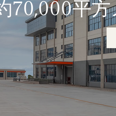
00平方メ一ト
優れたカス
共に未来へ